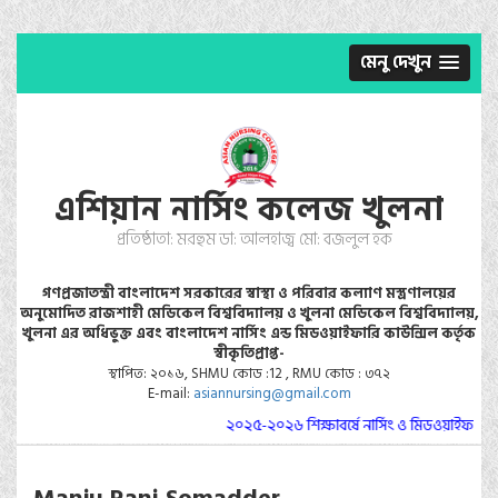
মেনু দেখুন
এশিয়ান নার্সিং কলেজ খুলনা
প্রতিষ্ঠাতা: মরহুম ডা: আলহাজ্ব মো: বজলুল হক
গণপ্রজাতন্ত্রী বাংলাদেশ সরকারের স্বাস্থ্য ও পরিবার কল্যাণ মস্ত্রণালয়ের
অনুমোদিত রাজশাহী মেডিকেল বিশ্ববিদ্যালয় ও খুলনা মেডিকেল বিশ্ববিদ্যালয়,
খুলনা এর অধিভুক্ত এবং বাংলাদেশ নার্সিং এন্ড মিডওয়াইফারি কাউন্সিল কর্তৃক
স্বীকৃতিপ্রাপ্ত-
স্থাপিত: ২০১৬, SHMU কোড :12 , RMU কোড : ৩৭২
E-mail:
asiannursing@gmail.com
২০২৫-২০২৬ শিক্ষাবর্ষে নার্সিং ও মিডওয়াইফারি ক