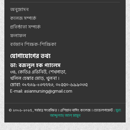
অনুমোদন
কলেজ সম্পর্কে
প্রতিষ্ঠাতা সম্পর্কে
ফলাফল
বর্তমান শিক্ষক-শিক্ষিকা
যোগাযোগের তথ্য
ডা: বজলুল হক প্যালেস
৩৪, কেডিএ এভিনিউ, শেখপাড়া,
খলিল চেম্বার মোড়, খুলনা ।
মোবা: ০১৭৩৯-১৩৭৭৭৩, ০১৫৫০-৬৯৯০৩৫
E-mail:
asiannursing@gmail.com
© ২০১৬-২০২৫ , সর্বস্বত্ত সংরক্ষিত । এশিয়ান নার্সিং কলেজ । ডেভেলপমেন্ট :
মুহা:
আব্দুল্যাহ্ আল্ মামুন