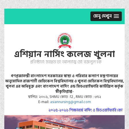
মেনু দেখুন
এশিয়ান নার্সিং কলেজ খুলনা
প্রতিষ্ঠাতা: মরহুম ডা: আলহাজ্ব মো: বজলুল হক
গণপ্রজাতন্ত্রী বাংলাদেশ সরকারের স্বাস্থ্য ও পরিবার কল্যাণ মস্ত্রণালয়ের
অনুমোদিত রাজশাহী মেডিকেল বিশ্ববিদ্যালয় ও খুলনা মেডিকেল বিশ্ববিদ্যালয়,
খুলনা এর অধিভুক্ত এবং বাংলাদেশ নার্সিং এন্ড মিডওয়াইফারি কাউন্সিল কর্তৃক
স্বীকৃতিপ্রাপ্ত-
স্থাপিত: ২০১৬, SHMU কোড :12 , RMU কোড : ৩৭২
E-mail:
asiannursing@gmail.com
২০২৫-২০২৬ শিক্ষাবর্ষে নার্সিং ও মিডওয়াইফারি কোর্সে ভর্তি