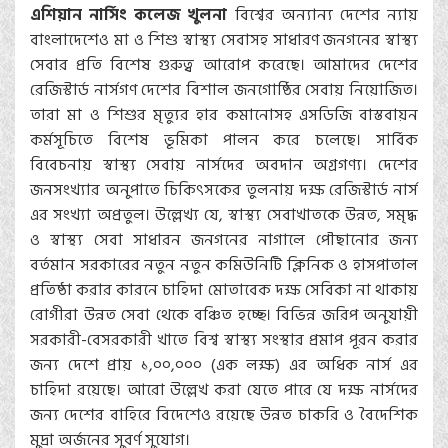
এশিয়ান নার্সিং কলেজ খুলনা
বিশ্বের অন্যান্য দেশের ন্যায়
বাংলাদেশেও মা ও শিশু স্বাস্থ্য সেবাসহ সাধারণ জনগনের স্বাস্থ্য
সেবার প্রতি বিশেষ গুরুত্ব আরোপ করেছে। আমাদের দেশের
রেজিস্টার্ড নার্সগণ দেশের বিশাল জনগোষ্ঠির সেবায় নিয়োজিত।
তারা মা ও শিশুর মৃত্যুর হার কমানোসহ এসডিজি বাস্তবায়ন
কর্মসূচিতে বিশেষ ভূমিকা পালন করে চলেছে। সার্বিক
বিবেচনায় স্বাস্থ্য সেবায় নার্সদের অবদান অগ্রগণ্য। দেশের
জনসংখ্যার অনুপাতে চিকিৎসকের তুলনায় দক্ষ রেজিস্টার্ড নার্স
এর সংখ্যা অপ্রতুল। উল্লেখ্য যে, স্বাস্থ্য সেবাখাতকে উন্নত, সমৃদ্ধ
ও স্বাস্থ্য সেবা সাধারন জনগনের নাগালে পৌছানোর জন্য
বর্তমান সরকারের নতুন নতুন কমিউনিটি ক্লিনিক ও হাসপাতাল
প্রতিষ্ঠা করার কারনে চাহিদা মোতাবেক দক্ষ সেবিকা না থাকায়
রোগীরা উন্নত সেবা থেকে বঞ্চিত হচ্ছে। বিভিন্ন জরিপ অনুযায়ী
সরকারী-বেসরকারী খাতে বিশ্ব স্বাস্থ্য সংস্থার প্রমাপ পূরন করার
জন্য দেশে প্রায় ১,০০,০০০ (এক লক্ষ) এর অধিক নার্স এর
চাহিদা রয়েছে। আরো উল্লেখ করা যেতে পারে যে দক্ষ নার্সদের
জন্য দেশের বাহিরে বিদেশেও রয়েছে উন্নত চাকরি ও বৈদেশিক
মুদ্রা অর্জনের সুবর্ণ সুযোগ।