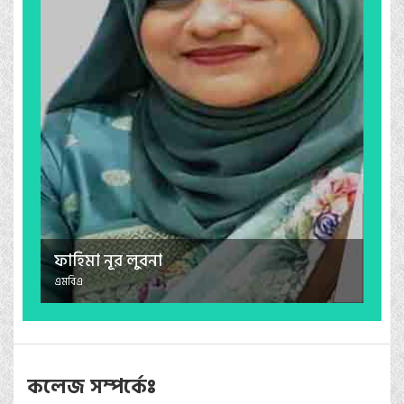
ফাহিমা নূর লুবনা
এমবিএ
কলেজ সম্পর্কেঃ