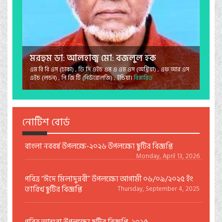
মরহুম ডা: আলহাজ্ব মো: বজলুল হক
এম বি বি এস (ঢাকা) , ডি সি এইচ এম এ এম এস (অস্ট্রিয়া) , এফ আর এস
এইচ (লন্ডন) , পি জি টি (নিউরোলজি) , ইন্ডিয়া।
বিস্তারিত
নোটিশ বোর্ড
বাংলা নববর্ষ উপলক্ষে-২০২৬ উপলক্ষ্যে ছুটির বিজ্ঞপ্তি
Monday, April 13, 2026
পবিত্র “ঈদে মিলাদুন্নবী” উপলক্ষ্যে আগামী ০৬/০৯/২০২৫ ইং
তারিখ ছুটির বিজ্ঞপ্তি
Thursday, September 4, 2025