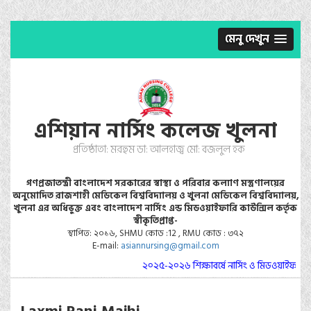
মেনু দেখুন
এশিয়ান নার্সিং কলেজ খুলনা
প্রতিষ্ঠাতা: মরহুম ডা: আলহাজ্ব মো: বজলুল হক
গণপ্রজাতন্ত্রী বাংলাদেশ সরকারের স্বাস্থ্য ও পরিবার কল্যাণ মস্ত্রণালয়ের
অনুমোদিত রাজশাহী মেডিকেল বিশ্ববিদ্যালয় ও খুলনা মেডিকেল বিশ্ববিদ্যালয়,
খুলনা এর অধিভুক্ত এবং বাংলাদেশ নার্সিং এন্ড মিডওয়াইফারি কাউন্সিল কর্তৃক
স্বীকৃতিপ্রাপ্ত-
স্থাপিত: ২০১৬, SHMU কোড :12 , RMU কোড : ৩৭২
E-mail:
asiannursing@gmail.com
২০২৫-২০২৬ শিক্ষাবর্ষে নার্সিং ও মিডওয়াইফারি ক