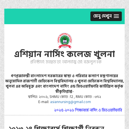
মেনু দেখুন
এশিয়ান নার্সিং কলেজ খুলনা
প্রতিষ্ঠাতা: মরহুম ডা: আলহাজ্ব মো: বজলুল হক
গণপ্রজাতন্ত্রী বাংলাদেশ সরকারের স্বাস্থ্য ও পরিবার কল্যাণ মস্ত্রণালয়ের
অনুমোদিত রাজশাহী মেডিকেল বিশ্ববিদ্যালয় ও খুলনা মেডিকেল বিশ্ববিদ্যালয়,
খুলনা এর অধিভুক্ত এবং বাংলাদেশ নার্সিং এন্ড মিডওয়াইফারি কাউন্সিল কর্তৃক
স্বীকৃতিপ্রাপ্ত-
স্থাপিত: ২০১৬, SHMU কোড :12 , RMU কোড : ৩৭২
E-mail:
asiannursing@gmail.com
২০২৫-২০২৬ শিক্ষাবর্ষে নার্সিং ও মিডওয়াইফারি কোর্