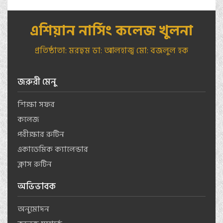
এশিয়ান নার্সিং কলেজ খুলনা
প্রতিষ্ঠাতা: মরহুম ডা: আলহাজ্ব মো: বজলুল হক
জরুরী মেনু
শিক্ষা সফর
কলেজ
পরীক্ষার রুটিন
একাডেমিক ক্যালেন্ডার
ক্লাস রুটিন
অভিভাবক
অনুমোদন