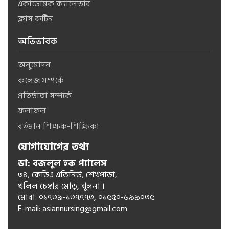
একাডেমিক ক্যালেন্ডার
ক্লাস রুটিন
অভিভাবক
অনুমোদন
কলেজ সম্পর্কে
প্রতিষ্ঠাতা সম্পর্কে
ফলাফল
বর্তমান শিক্ষক-শিক্ষিকা
যোগাযোগের তথ্য
ডা: বজলুল হক প্যালেস
৩৪, কেডিএ এভিনিউ, শেখপাড়া,
খলিল চেম্বার মোড়, খুলনা ।
মোবা: ০১৭৩৯-১৩৭৭৭৩, ০১৫৫০-৬৯৯০৩৫
E-mail:
asiannursing@gmail.com