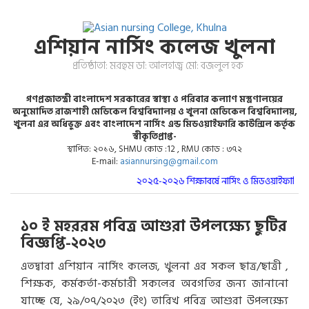
এশিয়ান নার্সিং কলেজ খুলনা
প্রতিষ্ঠাতা: মরহুম ডা: আলহাজ্ব মো: বজলুল হক
গণপ্রজাতন্ত্রী বাংলাদেশ সরকারের স্বাস্থ্য ও পরিবার কল্যাণ মস্ত্রণালয়ের
অনুমোদিত রাজশাহী মেডিকেল বিশ্ববিদ্যালয় ও খুলনা মেডিকেল বিশ্ববিদ্যালয়,
খুলনা এর অধিভুক্ত এবং বাংলাদেশ নার্সিং এন্ড মিডওয়াইফারি কাউন্সিল কর্তৃক
স্বীকৃতিপ্রাপ্ত-
স্থাপিত: ২০১৬, SHMU কোড :12 , RMU কোড : ৩৭২
E-mail:
asiannursing@gmail.com
২০২৫-২০২৬ শিক্ষাবর্ষে নার্সিং ও মিডওয়াইফারি কো
১০ ই মহররম পবিত্র আশুরা উপলক্ষ্যে ছুটির
বিজ্ঞপ্তি-২০২৩
এতদ্বারা এশিয়ান নার্সিং কলেজ, খুলনা এর সকল ছাত্র/ছাত্রী ,
শিক্ষক, কর্মকর্তা-কর্মচারী সকলের অবগতির জন্য জানানো
যাচ্ছে যে, ২৯/০৭/২০২৩ (ইং) তারিখ পবিত্র আশুরা উপলক্ষ্যে