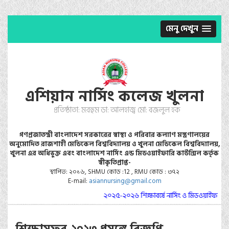
মেনু দেখুন
এশিয়ান নার্সিং কলেজ খুলনা
প্রতিষ্ঠাতা: মরহুম ডা: আলহাজ্ব মো: বজলুল হক
গণপ্রজাতন্ত্রী বাংলাদেশ সরকারের স্বাস্থ্য ও পরিবার কল্যাণ মস্ত্রণালয়ের
অনুমোদিত রাজশাহী মেডিকেল বিশ্ববিদ্যালয় ও খুলনা মেডিকেল বিশ্ববিদ্যালয়,
খুলনা এর অধিভুক্ত এবং বাংলাদেশ নার্সিং এন্ড মিডওয়াইফারি কাউন্সিল কর্তৃক
স্বীকৃতিপ্রাপ্ত-
স্থাপিত: ২০১৬, SHMU কোড :12 , RMU কোড : ৩৭২
E-mail:
asiannursing@gmail.com
২০২৫-২০২৬ শিক্ষাবর্ষে নার্সিং ও মিডওয়াইফারি কো