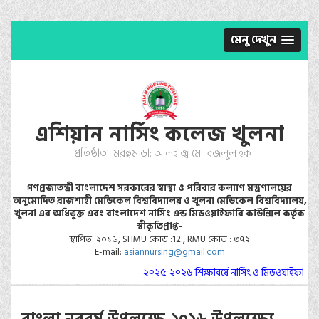
মেনু দেখুন
এশিয়ান নার্সিং কলেজ খুলনা
প্রতিষ্ঠাতা: মরহুম ডা: আলহাজ্ব মো: বজলুল হক
গণপ্রজাতন্ত্রী বাংলাদেশ সরকারের স্বাস্থ্য ও পরিবার কল্যাণ মস্ত্রণালয়ের
অনুমোদিত রাজশাহী মেডিকেল বিশ্ববিদ্যালয় ও খুলনা মেডিকেল বিশ্ববিদ্যালয়,
খুলনা এর অধিভুক্ত এবং বাংলাদেশ নার্সিং এন্ড মিডওয়াইফারি কাউন্সিল কর্তৃক
স্বীকৃতিপ্রাপ্ত-
স্থাপিত: ২০১৬, SHMU কোড :12 , RMU কোড : ৩৭২
E-mail:
asiannursing@gmail.com
২০২৫-২০২৬ শিক্ষাবর্ষে নার্সিং ও মিডওয়াইফারি কো