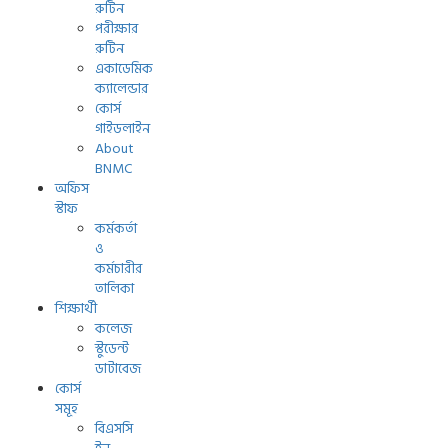
রুটিন
পরীক্ষার
রুটিন
একাডেমিক
ক্যালেন্ডার
কোর্স
গাইডলাইন
About
BNMC
অফিস
স্টাফ
কর্মকর্তা
ও
কর্মচারীর
তালিকা
শিক্ষার্থী
কলেজ
স্টুডেন্ট
ডাটাবেজ
কোর্স
সমূহ
বিএসসি