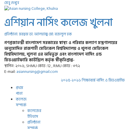
মেনু দেখুন
এশিয়ান নার্সিং কলেজ খুলনা
প্রতিষ্ঠাতা: মরহুম ডা: আলহাজ্ব মো: বজলুল হক
গণপ্রজাতন্ত্রী বাংলাদেশ সরকারের স্বাস্থ্য ও পরিবার কল্যাণ মস্ত্রণালয়ের
অনুমোদিত রাজশাহী মেডিকেল বিশ্ববিদ্যালয় ও খুলনা মেডিকেল
বিশ্ববিদ্যালয়, খুলনা এর অধিভুক্ত এবং বাংলাদেশ নার্সিং এন্ড
মিডওয়াইফারি কাউন্সিল কর্তৃক স্বীকৃতিপ্রাপ্ত-
স্থাপিত: ২০১৬, SHMU কোড :12 , RMU কোড : ৩৭২
E-mail:
asiannursing@gmail.com
২০২৫-২০২৬ শিক্ষাবর্ষে নার্সিং ও মিডওয়াইফারি 
প্রথম
পাতা
কলেজ
সম্পর্কে
কলেজের
ইতিহাস
প্রতিষ্ঠাতা
সম্পর্কে