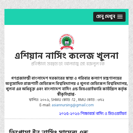
মেনু দেখুন
এশিয়ান নার্সিং কলেজ খুলনা
প্রতিষ্ঠাতা: মরহুম ডা: আলহাজ্ব মো: বজলুল হক
গণপ্রজাতন্ত্রী বাংলাদেশ সরকারের স্বাস্থ্য ও পরিবার কল্যাণ মস্ত্রণালয়ের
অনুমোদিত রাজশাহী মেডিকেল বিশ্ববিদ্যালয় ও খুলনা মেডিকেল বিশ্ববিদ্যালয়,
খুলনা এর অধিভুক্ত এবং বাংলাদেশ নার্সিং এন্ড মিডওয়াইফারি কাউন্সিল কর্তৃক
স্বীকৃতিপ্রাপ্ত-
স্থাপিত: ২০১৬, SHMU কোড :12 , RMU কোড : ৩৭২
E-mail:
asiannursing@gmail.com
২০২৫-২০২৬ শিক্ষাবর্ষে নার্সিং ও মিডওয়াইফারি কোর