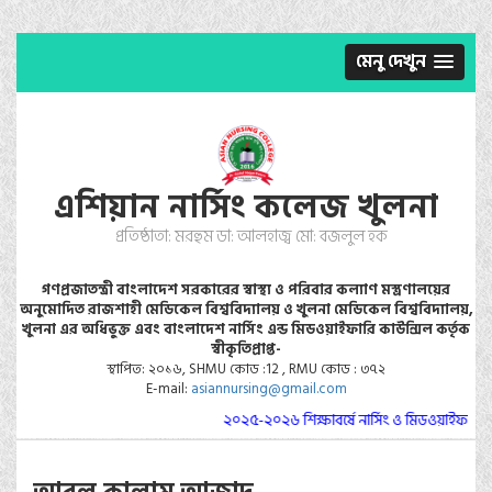
মেনু দেখুন
এশিয়ান নার্সিং কলেজ খুলনা
প্রতিষ্ঠাতা: মরহুম ডা: আলহাজ্ব মো: বজলুল হক
গণপ্রজাতন্ত্রী বাংলাদেশ সরকারের স্বাস্থ্য ও পরিবার কল্যাণ মস্ত্রণালয়ের
অনুমোদিত রাজশাহী মেডিকেল বিশ্ববিদ্যালয় ও খুলনা মেডিকেল বিশ্ববিদ্যালয়,
খুলনা এর অধিভুক্ত এবং বাংলাদেশ নার্সিং এন্ড মিডওয়াইফারি কাউন্সিল কর্তৃক
স্বীকৃতিপ্রাপ্ত-
স্থাপিত: ২০১৬, SHMU কোড :12 , RMU কোড : ৩৭২
E-mail:
asiannursing@gmail.com
২০২৫-২০২৬ শিক্ষাবর্ষে নার্সিং ও মিডওয়াইফারি ক