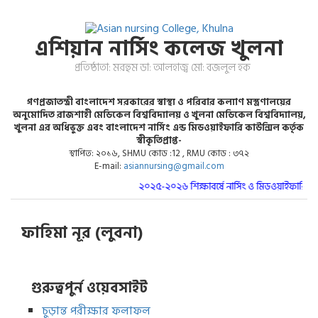
এশিয়ান নার্সিং কলেজ খুলনা
প্রতিষ্ঠাতা: মরহুম ডা: আলহাজ্ব মো: বজলুল হক
গণপ্রজাতন্ত্রী বাংলাদেশ সরকারের স্বাস্থ্য ও পরিবার কল্যাণ মস্ত্রণালয়ের
অনুমোদিত রাজশাহী মেডিকেল বিশ্ববিদ্যালয় ও খুলনা মেডিকেল বিশ্ববিদ্যালয়,
খুলনা এর অধিভুক্ত এবং বাংলাদেশ নার্সিং এন্ড মিডওয়াইফারি কাউন্সিল কর্তৃক
স্বীকৃতিপ্রাপ্ত-
স্থাপিত: ২০১৬, SHMU কোড :12 , RMU কোড : ৩৭২
E-mail:
asiannursing@gmail.com
২০২৫-২০২৬ শিক্ষাবর্ষে নার্সিং ও মিডওয়াইফারি কোর
ফাহিমা নূর (লুবনা)
গুরুত্বপুর্ন ওয়েবসাইট
চুড়ান্ত পরীক্ষার ফলাফল