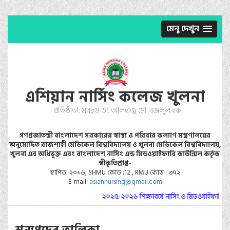
মেনু দেখুন
এশিয়ান নার্সিং কলেজ খুলনা
প্রতিষ্ঠাতা: মরহুম ডা: আলহাজ্ব মো: বজলুল হক
গণপ্রজাতন্ত্রী বাংলাদেশ সরকারের স্বাস্থ্য ও পরিবার কল্যাণ মস্ত্রণালয়ের
অনুমোদিত রাজশাহী মেডিকেল বিশ্ববিদ্যালয় ও খুলনা মেডিকেল বিশ্ববিদ্যালয়,
খুলনা এর অধিভুক্ত এবং বাংলাদেশ নার্সিং এন্ড মিডওয়াইফারি কাউন্সিল কর্তৃক
স্বীকৃতিপ্রাপ্ত-
স্থাপিত: ২০১৬, SHMU কোড :12 , RMU কোড : ৩৭২
E-mail:
asiannursing@gmail.com
২০২৫-২০২৬ শিক্ষাবর্ষে নার্সিং ও মিডওয়াইফারি কো