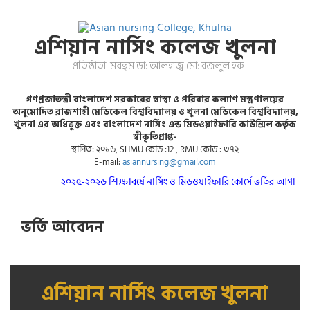
এশিয়ান নার্সিং কলেজ খুলনা
প্রতিষ্ঠাতা: মরহুম ডা: আলহাজ্ব মো: বজলুল হক
গণপ্রজাতন্ত্রী বাংলাদেশ সরকারের স্বাস্থ্য ও পরিবার কল্যাণ মস্ত্রণালয়ের
অনুমোদিত রাজশাহী মেডিকেল বিশ্ববিদ্যালয় ও খুলনা মেডিকেল বিশ্ববিদ্যালয়,
খুলনা এর অধিভুক্ত এবং বাংলাদেশ নার্সিং এন্ড মিডওয়াইফারি কাউন্সিল কর্তৃক
স্বীকৃতিপ্রাপ্ত-
স্থাপিত: ২০১৬, SHMU কোড :12 , RMU কোড : ৩৭২
E-mail:
asiannursing@gmail.com
২০২৫-২০২৬ শিক্ষাবর্ষে নার্সিং ও মিডওয়াইফারি কোর্সে ভর্তির আগামী ২
ভর্তি আবেদন
এশিয়ান নার্সিং কলেজ খুলনা