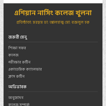
এশিয়ান নার্সিং কলেজ খুলনা
প্রতিষ্ঠাতা: মরহুম ডা: আলহাজ্ব মো: বজলুল হক
জরুরী মেনু
শিক্ষা সফর
কলেজ
পরীক্ষার রুটিন
একাডেমিক ক্যালেন্ডার
ক্লাস রুটিন
অভিভাবক
অনুমোদন
কলেজ সম্পর্কে