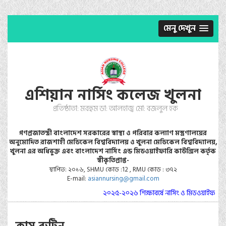
মেনু দেখুন
এশিয়ান নার্সিং কলেজ খুলনা
প্রতিষ্ঠাতা: মরহুম ডা: আলহাজ্ব মো: বজলুল হক
গণপ্রজাতন্ত্রী বাংলাদেশ সরকারের স্বাস্থ্য ও পরিবার কল্যাণ মস্ত্রণালয়ের
অনুমোদিত রাজশাহী মেডিকেল বিশ্ববিদ্যালয় ও খুলনা মেডিকেল বিশ্ববিদ্যালয়,
খুলনা এর অধিভুক্ত এবং বাংলাদেশ নার্সিং এন্ড মিডওয়াইফারি কাউন্সিল কর্তৃক
স্বীকৃতিপ্রাপ্ত-
স্থাপিত: ২০১৬, SHMU কোড :12 , RMU কোড : ৩৭২
E-mail:
asiannursing@gmail.com
২০২৫-২০২৬ শিক্ষাবর্ষে নার্সিং ও মিডওয়াইফারি ক